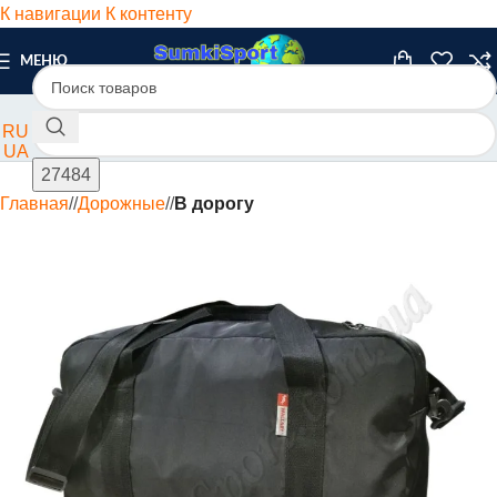
К навигации
К контенту
МЕНЮ
RU
UA
Главная
/
Дорожные
/
В дорогу