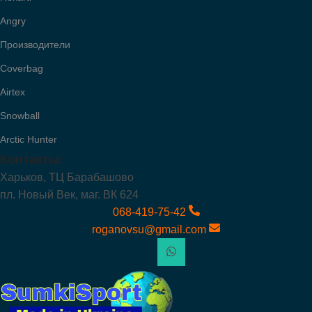
Angry
Производители
Coverbag
Airtex
Snowball
Arctic Hunter
Контакты:
Харьков, ТЦ Барабашово
пл. Новый Век, маг. ВК 624
068-419-75-42
roganovsu@gmail.com