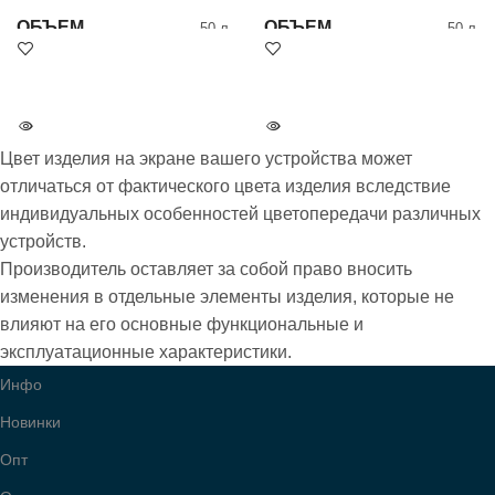
ОБЪЕМ
ОБЪЕМ
50 л
50 л
ВЕС
ВЕС
0.8 кг
0.8 кг
Цвет изделия на экране вашего устройства может
ЦВЕТ
ЦВЕТ
3 Пудра
7 Серый
отличаться от фактического цвета изделия вследствие
индивидуальных особенностей цветопередачи различных
устройств.
БРЕНД
БРЕНД
Wallaby
Wallaby
Производитель оставляет за собой право вносить
изменения в отдельные элементы изделия, которые не
ВСЕ МОДЕЛИ
ВСЕ МОДЕЛИ
2080
2080
влияют на его основные функциональные и
эксплуатационные характеристики.
Инфо
Новинки
Опт