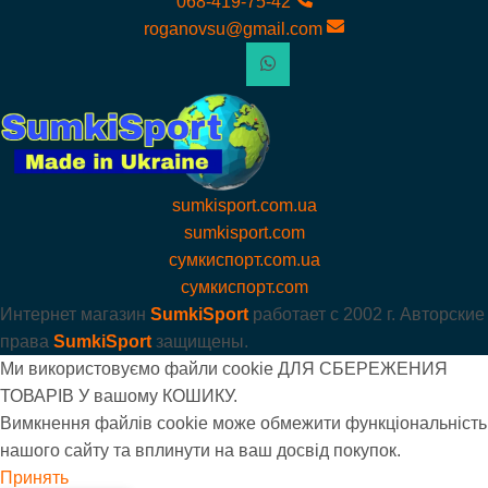
068-419-75-42
roganovsu@gmail.com
sumkisport.com.ua
sumkisport.com
сумкиспорт.com.ua
сумкиспорт.com
Интернет магазин
SumkiSport
работает с
2002 г. Авторские
права
SumkiSport
защищены.
Ми використовуємо файли cookie ДЛЯ СБЕРЕЖЕНИЯ
ТОВАРІВ У вашому КОШИКУ.
Вимкнення файлів cookie може обмежити функціональність
нашого сайту та вплинути на ваш досвід покупок.
Принять