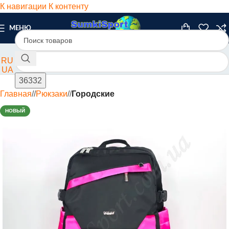
К навигации
К контенту
МЕНЮ
RU
UA
Главная
/
Рюкзаки
/
Городские
НОВЫЙ