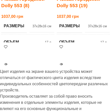
Dolly 553 (8)
Dolly 553 (19)
1037,00
1037,00
РАЗМЕРЫ
РАЗМЕРЫ
37x28x16 см
37x28x16 см
ОБЪЕМ
ОБЪЕМ
17 л
17 л
ВЕС
ВЕС
0.6 кг
0.6 кг
Цвет изделия на экране вашего устройства может
ЦВЕТ
ЦВЕТ
8 Синий
19 Графит
отличаться от фактического цвета изделия вследствие
индивидуальных особенностей цветопередачи различных
устройств.
КЛАССЫ
КЛАССЫ
старшие
старшие
Производитель оставляет за собой право вносить
изменения в отдельные элементы изделия, которые не
БРЕНД
БРЕНД
Dolly
Dolly
влияют на его основные функциональные и