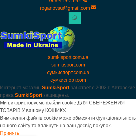
068-419-75-42
roganovsu@gmail.com
sumkisport.com.ua
sumkisport.com
сумкиспорт.com.ua
сумкиспорт.com
Интернет магазин
SumkiSport
работает с
2002 г. Авторские
права
SumkiSport
защищены.
Ми використовуємо файли cookie ДЛЯ СБЕРЕЖЕНИЯ
ТОВАРІВ У вашому КОШИКУ.
Вимкнення файлів cookie може обмежити функціональність
нашого сайту та вплинути на ваш досвід покупок.
Принять