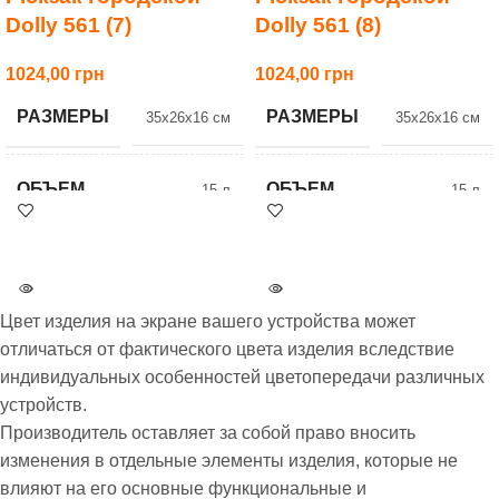
Dolly 561 (7)
Dolly 561 (8)
1024,00
1024,00
РАЗМЕРЫ
РАЗМЕРЫ
35x26x16 см
35x26x16 см
ОБЪЕМ
ОБЪЕМ
15 л
15 л
ВЕС
ВЕС
0.5 кг
0.5 кг
Цвет изделия на экране вашего устройства может
ЦВЕТ
ЦВЕТ
7 Серый
8 Синий
отличаться от фактического цвета изделия вследствие
индивидуальных особенностей цветопередачи различных
устройств.
КЛАССЫ
КЛАССЫ
старшие
старшие
Производитель оставляет за собой право вносить
изменения в отдельные элементы изделия, которые не
БРЕНД
БРЕНД
Dolly
Dolly
влияют на его основные функциональные и