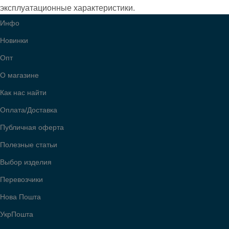
эксплуатационные характеристики.
Инфо
ВСЕ МОДЕЛИ
ВСЕ МОДЕЛИ
561
561
Новинки
Опт
О магазине
Как нас найти
Оплата/Доставка
Публичная оферта
Полезные статьи
Выбор изделия
Перевозчики
Нова Пошта
УкрПошта