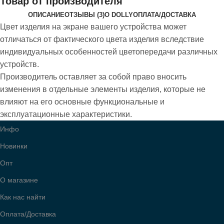
Товар от производителя
ОПИСАНИЕ
ОТЗЫВЫ (3)
О DOLLY
ОПЛАТА/ДОСТАВКА
Цвет изделия на экране вашего устройства может
отличаться от фактического цвета изделия вследствие
индивидуальных особенностей цветопередачи различных
устройств.
Производитель оставляет за собой право вносить
изменения в отдельные элементы изделия, которые не
влияют на его основные функциональные и
эксплуатационные характеристики.
Инфо
Новинки
Опт
О магазине
Как нас найти
Оплата/Доставка