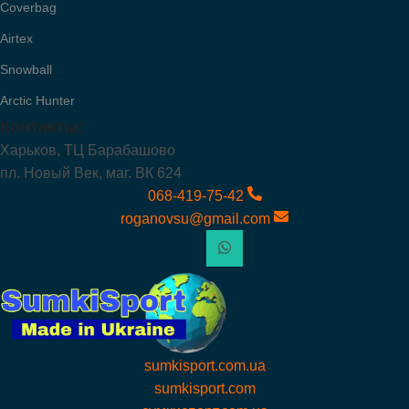
Coverbag
Airtex
Snowball
Arctic Hunter
Контакты:
Харьков, ТЦ Барабашово
пл. Новый Век, маг. ВК 624
068-419-75-42
roganovsu@gmail.com
sumkisport.com.ua
sumkisport.com