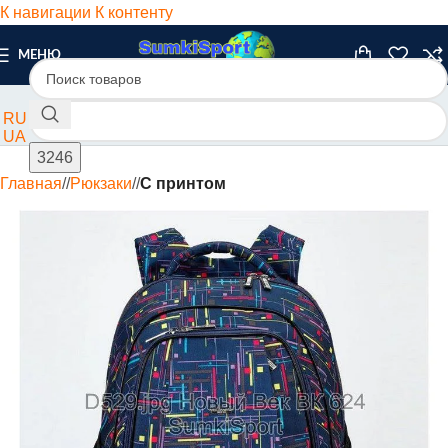
К навигации
К контенту
МЕНЮ
RU
UA
Главная
/
Рюкзаки
/
С принтом