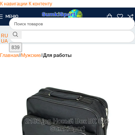
К навигации
К контенту
МЕНЮ
RU
UA
Главная
/
Мужские
/
Для работы
ХИТ