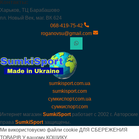
Контакты:
Харьков, ТЦ Барабашово
пл. Новый Век, маг. ВК 624
068-419-75-42
roganovsu@gmail.com
sumkisport.com.ua
sumkisport.com
сумкиспорт.com.ua
сумкиспорт.com
Интернет магазин
SumkiSport
работает с
2002 г. Авторские
права
SumkiSport
защищены.
Ми використовуємо файли cookie ДЛЯ СБЕРЕЖЕНИЯ
ТОВАРІВ У вашому КОШИКУ.