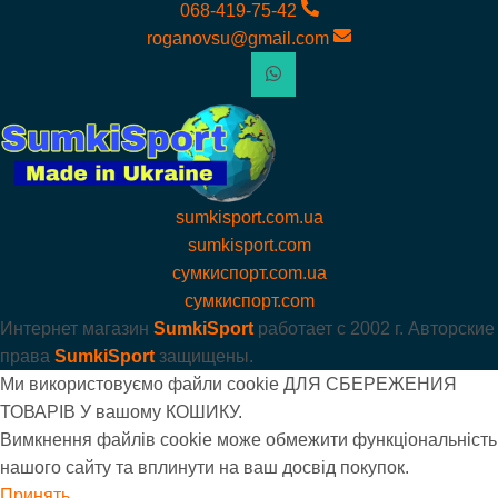
068-419-75-42
roganovsu@gmail.com
sumkisport.com.ua
sumkisport.com
сумкиспорт.com.ua
сумкиспорт.com
Интернет магазин
SumkiSport
работает с
2002 г. Авторские
права
SumkiSport
защищены.
Ми використовуємо файли cookie ДЛЯ СБЕРЕЖЕНИЯ
ТОВАРІВ У вашому КОШИКУ.
Вимкнення файлів cookie може обмежити функціональність
нашого сайту та вплинути на ваш досвід покупок.
Принять