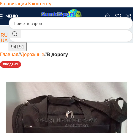
К навигации
К контенту
МЕНЮ
RU
UA
Главная
/
Дорожные
/
В дорогу
ПРОДАНО