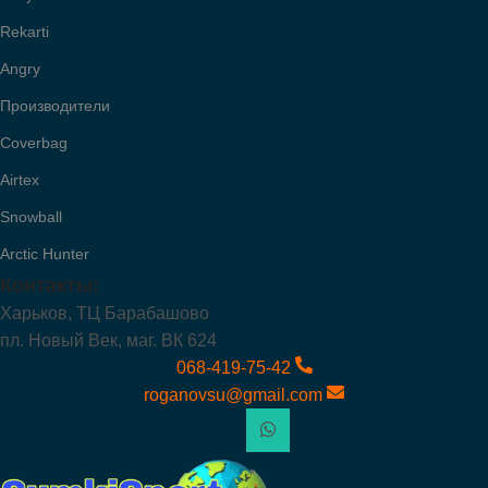
Rekarti
Angry
Производители
Coverbag
Airtex
Snowball
Arctic Hunter
Контакты:
Харьков, ТЦ Барабашово
пл. Новый Век, маг. ВК 624
068-419-75-42
roganovsu@gmail.com