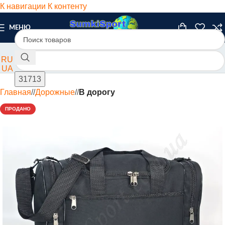
К навигации
К контенту
МЕНЮ
RU
UA
Главная
/
Дорожные
/
В дорогу
ПРОДАНО