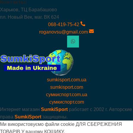
Контакты:
Харьков, ТЦ Барабашово
пл. Новый Век, маг. ВК 624
068-419-75-42
roganovsu@gmail.com
sumkisport.com.ua
sumkisport.com
сумкиспорт.com.ua
сумкиспорт.com
Интернет магазин
SumkiSport
работает с
2002 г. Авторские
права
SumkiSport
защищены.
Ми використовуємо файли cookie ДЛЯ СБЕРЕЖЕНИЯ
ТОВАРІВ У вашому КОШИКУ.