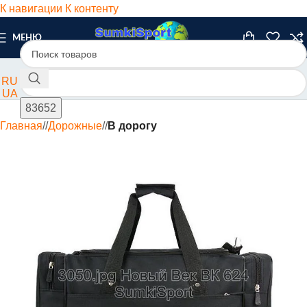
К навигации
К контенту
МЕНЮ
RU
UA
Главная
/
Дорожные
/
В дорогу
ХИТ