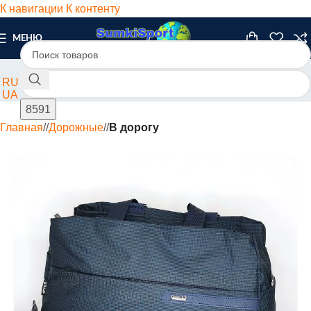
К навигации
К контенту
МЕНЮ
RU
UA
Главная
/
Дорожные
/
В дорогу