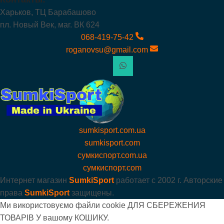
Харьков, ТЦ Барабашово
пл. Новый Век, маг. ВК 624
068-419-75-42
roganovsu@gmail.com
sumkisport.com.ua
sumkisport.com
сумкиспорт.com.ua
сумкиспорт.com
Интернет магазин
SumkiSport
работает с
2002 г. Авторские
права
SumkiSport
защищены.
Ми використовуємо файли cookie ДЛЯ СБЕРЕЖЕНИЯ
ТОВАРІВ У вашому КОШИКУ.