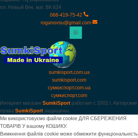
пл. Новый Век, маг. ВК 624
068-419-75-42
roganovsu@gmail.com
sumkisport.com.ua
sumkisport.com
сумкиспорт.com.ua
сумкиспорт.com
Интернет магазин
SumkiSport
работает с
2002 г. Авторские
права
SumkiSport
защищены.
Ми використовуємо файли cookie ДЛЯ СБЕРЕЖЕНИЯ
ТОВАРІВ У вашому КОШИКУ.
Вимкнення файлів cookie може обмежити функціональність