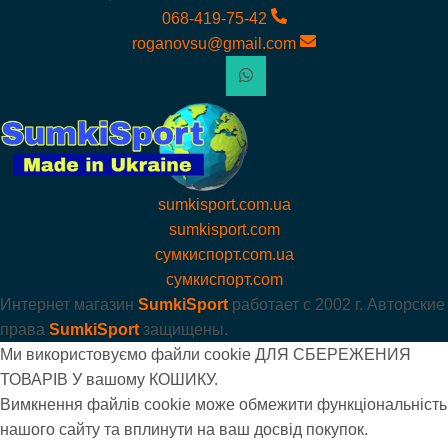
068-419-75-42
roganovsu@gmail.com
sumkisport.com.ua
sumkisport.com
сумкиспорт.com.ua
сумкиспорт.com
Интернет магазин
SumkiSport
работает с
2002 г. Авторские
права
SumkiSport
защищены.
Ми використовуємо файли cookie ДЛЯ СБЕРЕЖЕНИЯ
ТОВАРІВ У вашому КОШИКУ.
Вимкнення файлів cookie може обмежити функціональність
нашого сайту та вплинути на ваш досвід покупок.