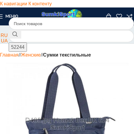
К навигации
К контенту
МЕНЮ
RU
UA
Главная
/
Женские
/
Сумки текстильные