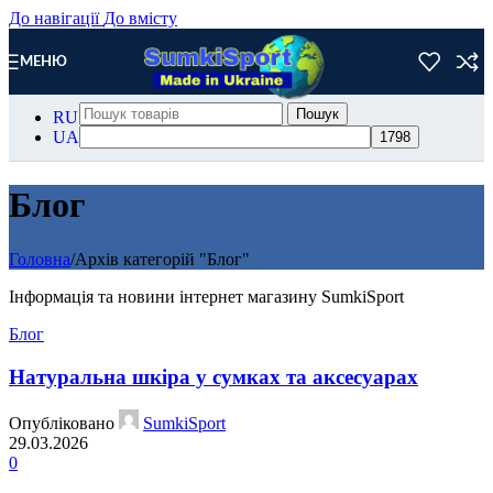
До навігації
До вмісту
МЕНЮ
Пошук
RU
UA
Блог
Головна
/
Архів категорій "Блог"
Інформація та новини інтернет магазину SumkiSport
Блог
Натуральна шкіра у сумках та аксесуарах
Опубліковано
SumkiSport
29.03.2026
0