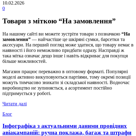
10.02.2026
0
Товари з міткою “На замовлення”
На нашому сайті ви можете зустріти товари з позначкою
“На
замовлення”
— найчастіше це шкіряні сумки, барсетки та
аксесуари. На перший погляд може здатися, що товару немає в
наявності і його неможливо придбати одразу. Насправді ж
така мітка означає дещо інше і навіть відкриває для покупця
більше можливостей.
Магазин працює переважно в оптовому форматі. Популярні
моделі активно викуповуються партіями, тому окремі позиції
можуть тимчасово зникати зі складської наявності. Водночас
виробництво не зупиняється, а асортимент постійно
підтримується у роботі.
Читати далі
Блог
Інфографіка з актуальними даними провідних
авіакампаній: ручна поклажа, багаж та штрафи