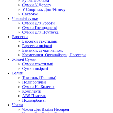
Ручна Поклажа
Сумки У Дорогу
У Спортзал, Для Фітнесу
Саквояжі
Чоловічі сумки
Сумки Для Роботи
Сумки Господарські
Сумки Для Ноутбука
Барсетки
Барсетки текстильні
Барсетки шкіряні
Бананки, сумки на пояс
Косметички, Органайзери, Несесери
Жіночі Сумки
Сумки текстильні
Сумки шкіряні
Валізи
Текстиль (Тканина)
Поліпропілен
Сумки На Колесах
Комплекти
ABS Пластик
Полікарбонат
Чохли
Чохли Для Валізи Неопрен