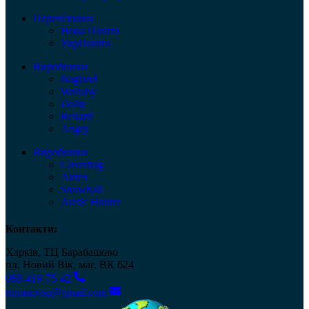
Перевізники
Нова Пошта
УкрПошта
Виробники
Bagland
Wallaby
Dolly
Rekarti
Angry
Виробники
Coverbag
Airtex
Snowball
Arctic Hunter
Контакти:
Харків, ТЦ Барабашово
пл. Новий Вік, маг. ВК 624
068-419-75-42
roganovsu@gmail.com