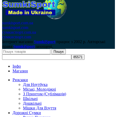
sumkisport.com.ua
sumkisport.com
сумкиспорт.com.ua
сумкиспорт.com
Інтернет магазин
SumkiSport
працює з
2002 р. Авторські
права
SumkiSport
захищені.
Пошук
Інфо
Магазин
Рюкзаки
Для Ноутбука
Міські, Молодіжні
З Принтом (Сублімація)
Шкільні
Дошкільні
Мішки Для Взуття
Дорожні Сумки