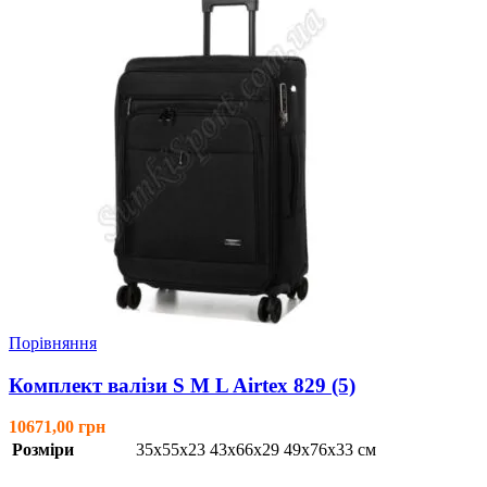
Порівняння
Комплект валізи S M L Airtex 829 (5)
10671,00
Розміри
35x55x23 43x66x29 49x76x33 см