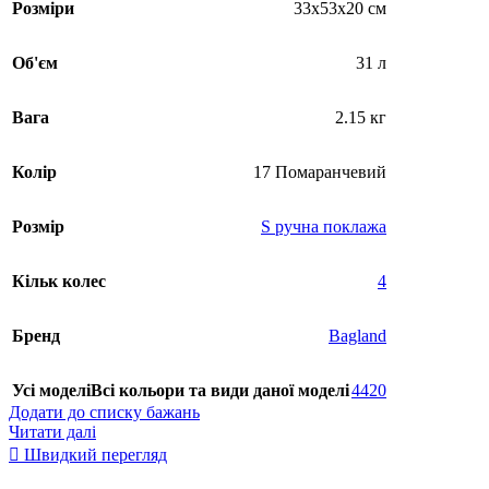
Розміри
33x53x20 см
Об'єм
31 л
Вага
2.15 кг
Колір
17 Помаранчевий
Розмір
S ручна поклажа
Кільк колес
4
Бренд
Bagland
Усі моделі
Всі кольори та види даної моделі
4420
Додати до списку бажань
Читати далі
Швидкий перегляд