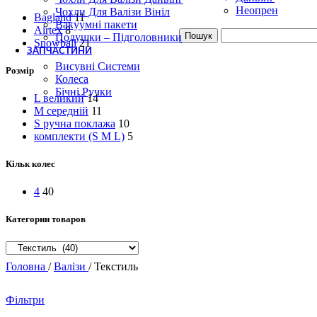
Неопрен
Чохли Для Валізи Вініл
Bagland
11
Вакуумні пакети
Airtex
8
Пошук
Подушки – Підголовники
Snowball
21
ЗАПЧАСТИНИ
Висувні Системи
Розмір
Колеса
Бічні Ручки
L великий
14
M середній
11
S ручна поклажа
10
комплекти (S M L)
5
Кільк колес
4
40
Категории товаров
Головна
/
Валізи
/
Текстиль
Фільтри