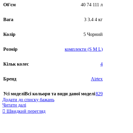
Об'єм
40 74 111 л
Вага
3 3.4 4 кг
Колір
5 Чорний
Розмір
комплекти (S M L)
Кільк колес
4
Бренд
Airtex
Усі моделі
Всі кольори та види даної моделі
829
Додати до списку бажань
Читати далі
Швидкий перегляд