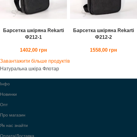
Барсетка шкіряна Rekarti
Барсетка шкіряна Rekarti
Ф212-1
Ф212-2
1402,00
1558,00
Завантажити більше продуктів
Натуральна шкіра Флотар
Інфо
Новинки
Опт
Про магазин
Як нас знайти
Оплата/Доставка