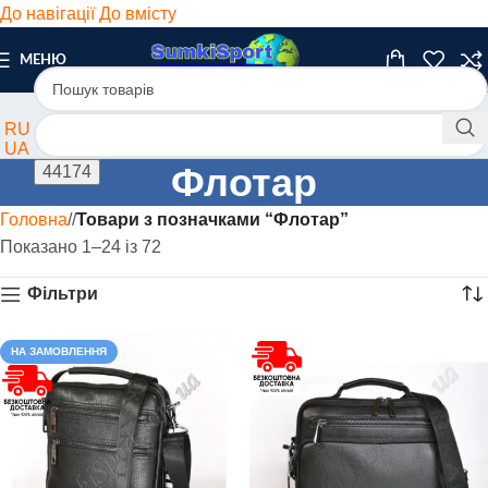
До навігації
До вмісту
МЕНЮ
RU
UA
Флотар
Головна
/
Товари з позначками “Флотар”
Показано 1–24 із 72
Фільтри
НА ЗАМОВЛЕННЯ