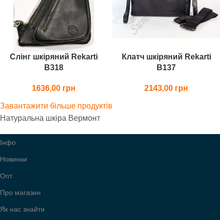
Слінг шкіряний Rekarti
Клатч шкіряний Rekarti
В318
В137
1636,00
2143,00
Завантажити більше продуктів
Натуральна шкіра Вермонт
Інфо
Новинки
Опт
Про магазин
Як нас знайти