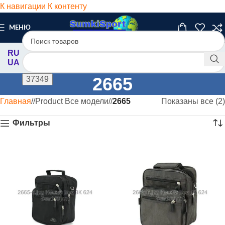
К навигации
К контенту
МЕНЮ
RU
UA
2665
Главная
/
Product Все модели
/
2665
Показаны все (2)
Фильтры
ХИТ
ХИТ