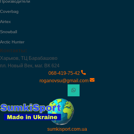
Производители
Coverbag
Airtex
Snowball
Arctic Hunter
Контакты:
Харьков, ТЦ Барабашово
пл. Новый Век, маг. ВК 624
068-419-75-42
roganovsu@gmail.com
sumkisport.com.ua