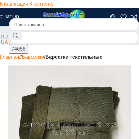
К навигации
К контенту
МЕНЮ
RU
UA
Главная
/
Барсетки
/
Барсетки текстильные