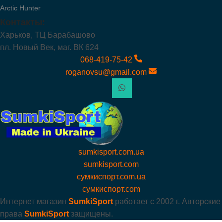
Arctic Hunter
Контакты:
Харьков, ТЦ Барабашово
пл. Новый Век, маг. ВК 624
068-419-75-42
roganovsu@gmail.com
sumkisport.com.ua
sumkisport.com
сумкиспорт.com.ua
сумкиспорт.com
Интернет магазин
SumkiSport
работает с
2002 г. Авторские
права
SumkiSport
защищены.