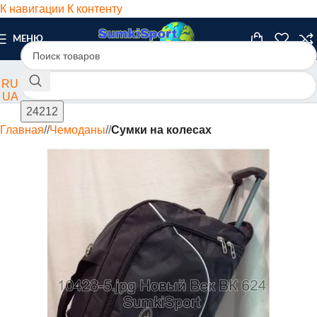
К навигации
К контенту
МЕНЮ
RU
UA
Главная
/
Чемоданы
/
Сумки на колесах