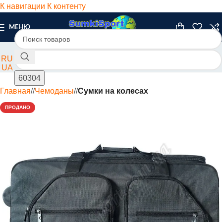
К навигации
К контенту
МЕНЮ
RU
UA
Главная
/
Чемоданы
/
Сумки на колесах
ПРОДАНО