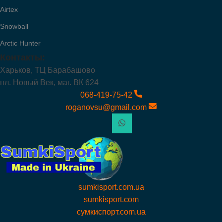
Airtex
Snowball
Arctic Hunter
Контакты:
Харьков, ТЦ Барабашово
пл. Новый Век, маг. ВК 624
068-419-75-42
roganovsu@gmail.com
sumkisport.com.ua
sumkisport.com
сумкиспорт.com.ua