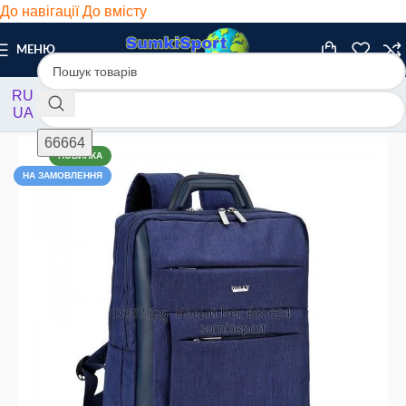
До навігації
До вмісту
МЕНЮ
RU
UA
Головна
/
Рюкзаки
/
Міські
НОВИНКА
НА ЗАМОВЛЕННЯ