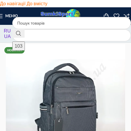
До навігації
До вмісту
МЕНЮ
RU
UA
Головна
/
Рюкзаки
/
Міські
НОВИНКА