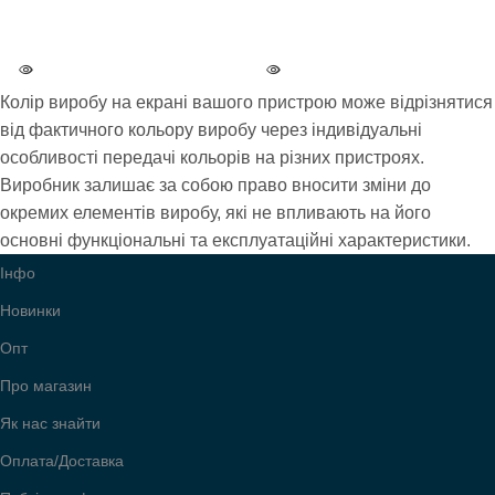
ВАГА
ВАГА
0.57 кг
0.57 кг
Колір виробу на екрані вашого пристрою може відрізнятися
КОЛІР
КОЛІР
5 Чорний
6 Хакі
від фактичного кольору виробу через індивідуальні
особливості передачі кольорів на різних пристроях.
Виробник залишає за собою право вносити зміни до
КЛАСИ
КЛАСИ
старші
старші
окремих елементів виробу, які не впливають на його
основні функціональні та експлуатаційні характеристики.
БРЕНД
БРЕНД
Dolly
Dolly
Інфо
Новинки
УСІ МОДЕЛІ
УСІ МОДЕЛІ
563
563
Опт
Про магазин
Як нас знайти
Оплата/Доставка