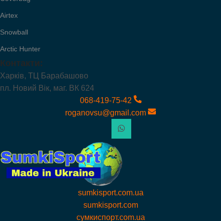
Airtex
Snowball
Arctic Hunter
Контакти:
Харків, ТЦ Барабашово
пл. Новий Вік, маг. ВК 624
068-419-75-42
roganovsu@gmail.com
sumkisport.com.ua
sumkisport.com
сумкиспорт.com.ua