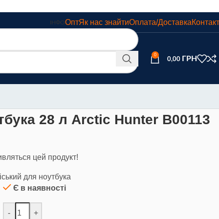
Опт
Як нас знайти
Оплата/Доставка
Контак
ІНФО
0
0,00
бука 28 л Arctic Hunter В00113
ивляться цей продукт!
іський для ноутбука
Є в наявності
-
+