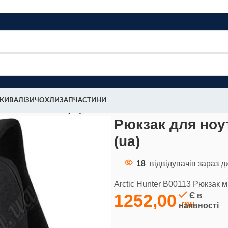
МКИ
ВАЛІЗИ
ЧОХЛИ
ЗАПЧАСТИНИ
ic Hunter В00113 (ua)
Рюкзак для ноут
(ua)
18
відвідувачів зараз д
Arctic Hunter В00113 Рюкзак м
1252,00
Є в
наявності