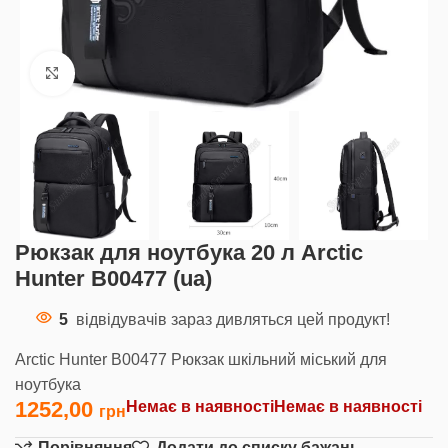
Клацніть, щоб збільшити
Рюкзак для ноутбука 20 л Arctic
Hunter В00477 (ua)
5
відвідувачів зараз дивляться цей продукт!
Arctic Hunter В00477 Рюкзак шкільний міський для
ноутбука
1252,00
Немає в наявності
Немає в наявності
Порівняння
Додати до списку бажань