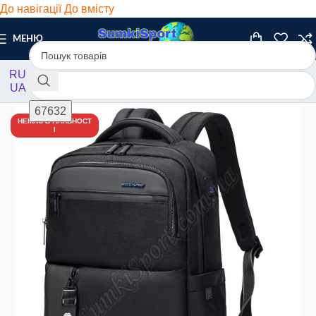
До навігації
До вмісту
МЕНЮ
RU
UA
Головна
/
Рюкзаки
/
Міські
НЕМАЄ В НАЯВНОСТ
І