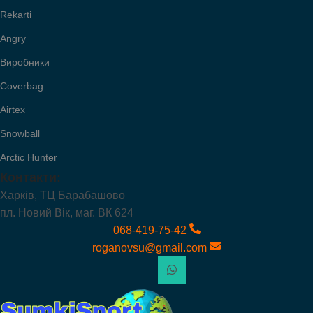
Rekarti
Angry
Виробники
Coverbag
Airtex
Snowball
Arctic Hunter
Контакти:
Харків, ТЦ Барабашово
пл. Новий Вік, маг. ВК 624
068-419-75-42
roganovsu@gmail.com