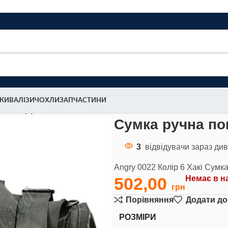
МКИ
ВАЛІЗИ
ЧОХЛИ
ЗАПЧАСТИНИ
0022 (6)
Сумка ручна пок
3
відвідувачи зараз див
Angry 0022 Колір 6 Хакі Сумк
502,00
Немає в н
Порівняння
Додати до
РОЗМІРИ