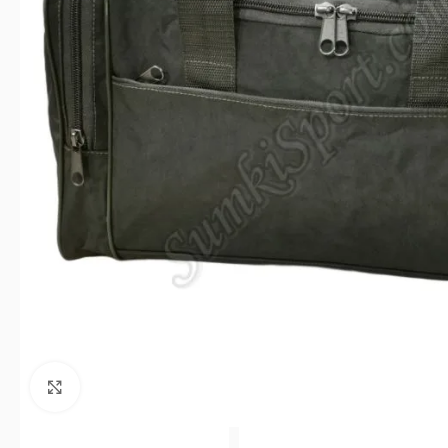
Клацніть, щоб збільшити