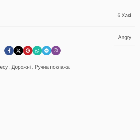
6 Хакі
Angry
несу
,
Дорожні
,
Ручна поклажа