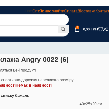
Опт
Як нас знайти
Оплата/Доставка
Контак
ІНФО
0
0,00
лажа Angry 0022 (6)
ляться цей продукт!
а спортивно-дорожня невеликого розміру
аявності
Немає в наявності
 списку бажань
40x25x20 см