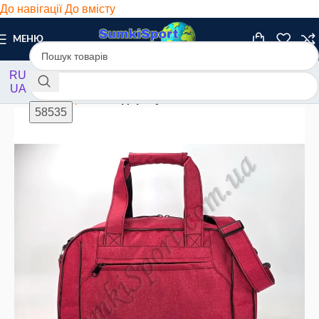
До навігації
До вмісту
МЕНЮ
RU
UA
Головна
/
Дорожні
/
В дорогу
ХІТ