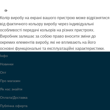
ВАГА
0.5 кг
Колір виробу на екрані вашого пристрою може відрізнятися
КОЛІР
7 Сірий
від фактичного кольору виробу через індивідуальні
особливості передачі кольорів на різних пристроях.
Виробник залишає за собою право вносити зміни до
БРЕНД
Angry
окремих елементів виробу, які не впливають на його
основні функціональні та експлуатаційні характеристики.
УСІ МОДЕЛІ
00391
Інфо
Новинки
Опт
Про магазин
Як нас знайти
Оплата/Доставка
Публічна оферта