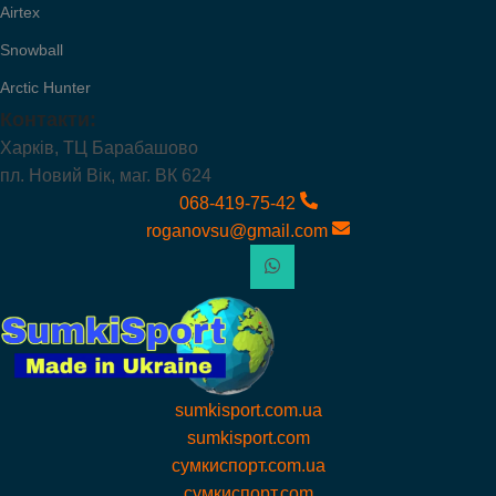
Airtex
Snowball
Arctic Hunter
Контакти:
Харків, ТЦ Барабашово
пл. Новий Вік, маг. ВК 624
068-419-75-42
roganovsu@gmail.com
sumkisport.com.ua
sumkisport.com
сумкиспорт.com.ua
сумкиспорт.com