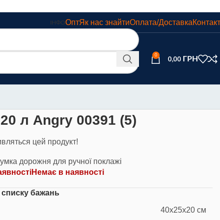
Опт
Як нас знайти
Оплата/Доставка
Контак
ІНФО
0
0,00
0 л Angry 00391 (5)
ивляться цей продукт!
умка дорожня для ручної поклажі
аявності
Немає в наявності
 списку бажань
40x25x20 см