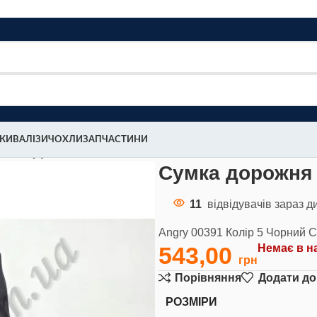
МКИ
ВАЛІЗИ
ЧОХЛИ
ЗАПЧАСТИНИ
0391 (5)
Сумка дорожня 2
11
відвідувачів зараз д
Angry 00391 Колір 5 Чорний С
543,00
Немає в н
Порівняння
Додати до
РОЗМІРИ