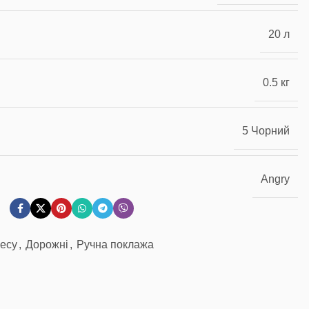
20 л
0.5 кг
5 Чорний
Angry
несу
,
Дорожні
,
Ручна поклажа