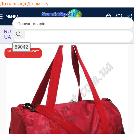
До навігації
До вмісту
МЕНЮ
RU
UA
Головна
/
Дорожні
/
В дорогу
НЕМАЄ В НАЯВНОСТ
І