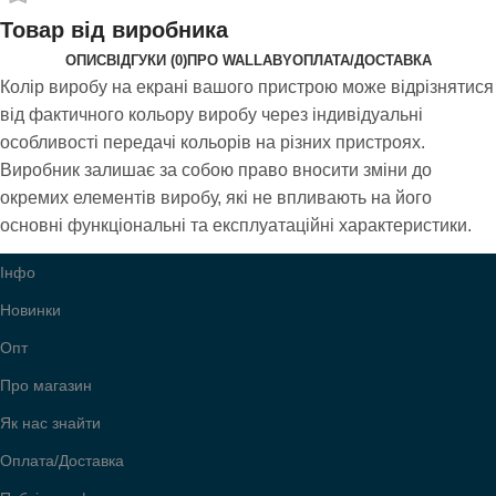
Товар від виробника
ОПИС
ВІДГУКИ (0)
ПРО WALLABY
ОПЛАТА/ДОСТАВКА
Колір виробу на екрані вашого пристрою може відрізнятися
від фактичного кольору виробу через індивідуальні
особливості передачі кольорів на різних пристроях.
Виробник залишає за собою право вносити зміни до
окремих елементів виробу, які не впливають на його
основні функціональні та експлуатаційні характеристики.
Інфо
Новинки
Опт
Про магазин
Як нас знайти
Оплата/Доставка