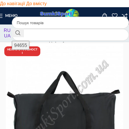
До навігації
До вмісту
МЕНЮ
RU
UA
Головна
/
Дорожні
/
В дорогу
НЕМАЄ В НАЯВНОСТ
І