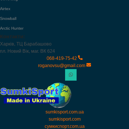
Airtex
Snowball
Arctic Hunter
Контакти:
Харків, ТЦ Барабашово
пл. Новий Вік, маг. ВК 624
068-419-75-42
roganovsu@gmail.com
sumkisport.com.ua
sumkisport.com
сумкиспорт.com.ua