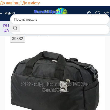
До навігації
До вмісту
МЕНЮ
RU
UA
Головна
/
Дорожні
/
Для фітнесу