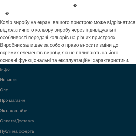
БРЕНД
Dolly
КОЛІР
5 Чорний
Колір виробу на екрані вашого пристрою може відрізнятися
від фактичного кольору виробу через індивідуальні
БРЕНД
особливості передачі кольорів на різних пристроях.
Wallaby
Виробник залишає за собою право вносити зміни до
окремих елементів виробу, які не впливають на його
УСІ МОДЕЛІ
213
основні функціональні та експлуатаційні характеристики.
Інфо
Новинки
Опт
Про магазин
Як нас знайти
Оплата/Доставка
Публічна оферта