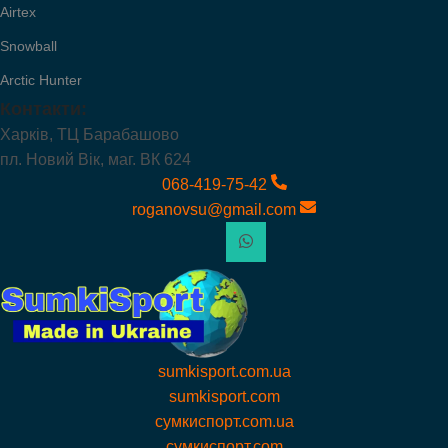
Airtex
Snowball
Arctic Hunter
Контакти:
Харків, ТЦ Барабашово
пл. Новий Вік, маг. ВК 624
068-419-75-42
roganovsu@gmail.com
sumkisport.com.ua
sumkisport.com
сумкиспорт.com.ua
сумкиспорт.com