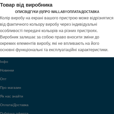
Товар від виробника
ОПИС
ВІДГУКИ (0)
ПРО WALLABY
ОПЛАТА/ДОСТАВКА
Колір виробу на екрані вашого пристрою може відрізнятися
від фактичного кольору виробу через індивідуальні
особливості передачі кольорів на різних пристроях.
Виробник залишає за собою право вносити зміни до
окремих елементів виробу, які не впливають на його
основні функціональні та експлуатаційні характеристики.
Інфо
Новинки
Опт
Про магазин
Як нас знайти
Оплата/Доставка
Публічна оферта