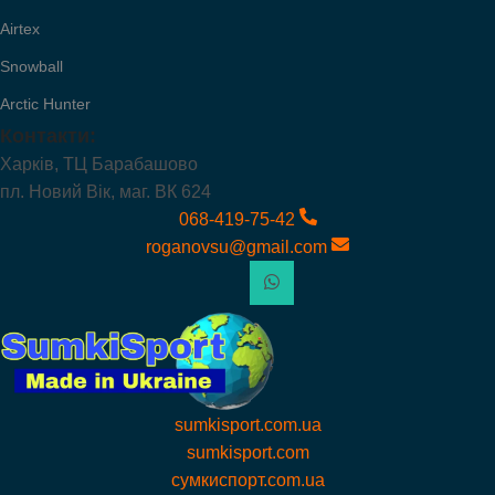
Airtex
Snowball
Arctic Hunter
Контакти:
Харків, ТЦ Барабашово
пл. Новий Вік, маг. ВК 624
068-419-75-42
roganovsu@gmail.com
sumkisport.com.ua
sumkisport.com
сумкиспорт.com.ua