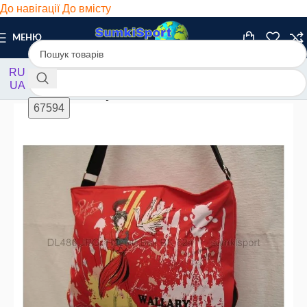
До навігації
До вмісту
МЕНЮ
RU
UA
Головна
/
Жіночі
/
Сумки текстильні