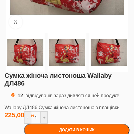
Клацніть, щоб збільшити
Сумка жіноча листоноша Wallaby
ДЛ486
12
відвідувачів зараз дивляться цей продукт!
Wallaby ДЛ486 Сумка жіноча листоноша з плащівки
225,00
-
+
ДОДАТИ В КОШИК