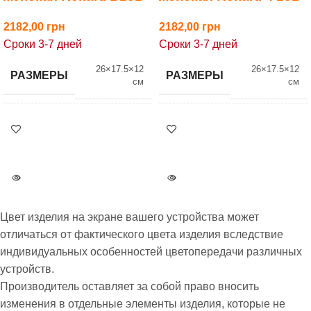
2182,00
2182,00
Сроки 3-7 дней
Сроки 3-7 дней
26×17.5×12
26×17.5×12
РАЗМЕРЫ
РАЗМЕРЫ
см
см
БРЕНД
БРЕНД
Rekarti
Rekarti
НАЛИЧИЕ
НАЛИЧИЕ
Под заказ
Под заказ
Бесплатная
Бесплатная
Цвет изделия на экране вашего устройства может
АКЦИЯ
АКЦИЯ
доставка при
доставка при
отличаться от фактического цвета изделия вследствие
оплате на карту
оплате на карту
индивидуальных особенностей цветопередачи различных
устройств.
ВСЕ МОДЕЛИ
ВСЕ МОДЕЛИ
131
131
Производитель оставляет за собой право вносить
изменения в отдельные элементы изделия, которые не