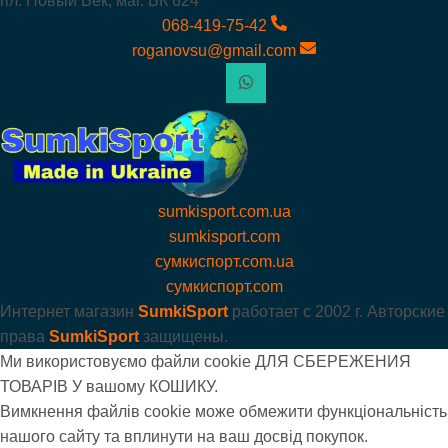
пл. Новый Век, маг. ВК 624
068-419-75-42
roganovsu@gmail.com
sumkisport.com.ua
sumkisport.com
сумкиспорт.com.ua
сумкиспорт.com
Интернет магазин
SumkiSport
работает с
2002 г. Авторские
права
SumkiSport
защищены.
Ми використовуємо файли cookie ДЛЯ СБЕРЕЖЕНИЯ
ТОВАРІВ У вашому КОШИКУ.
Вимкнення файлів cookie може обмежити функціональність
нашого сайту та вплинути на ваш досвід покупок.