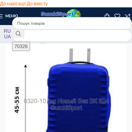
До навігації
До вмісту
МЕНЮ
RU
UA
Головна
/
Чохли
/
Дайвінг