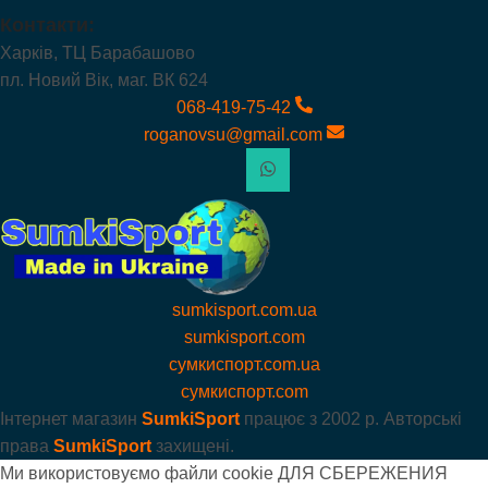
Контакти:
Харків, ТЦ Барабашово
пл. Новий Вік, маг. ВК 624
068-419-75-42
roganovsu@gmail.com
sumkisport.com.ua
sumkisport.com
сумкиспорт.com.ua
сумкиспорт.com
Інтернет магазин
SumkiSport
працює з
2002 р. Авторські
права
SumkiSport
захищені.
Ми використовуємо файли cookie ДЛЯ СБЕРЕЖЕНИЯ