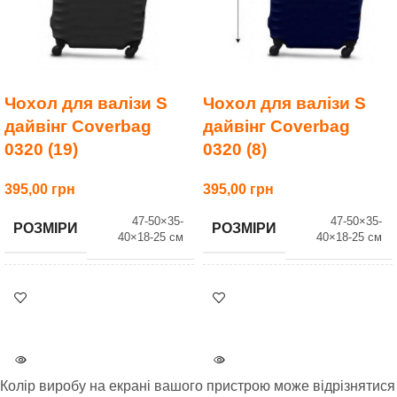
Чохол для валізи S
Чохол для валізи S
дайвінг Coverbag
дайвінг Coverbag
0320 (19)
0320 (8)
395,00
395,00
47-50×35-
47-50×35-
РОЗМІРИ
РОЗМІРИ
40×18-25 см
40×18-25 см
ВАГА
ВАГА
0.2 кг
0.2 кг
КОЛІР
КОЛІР
19 Графіт
8 Синій
Колір виробу на екрані вашого пристрою може відрізнятися