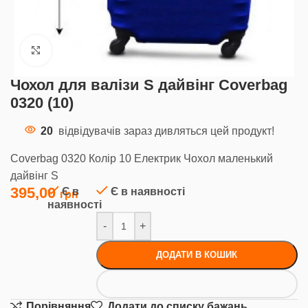
Клацніть, щоб збільшити
Чохол для валізи S дайвінг Coverbag
0320 (10)
20
відвідувачів зараз дивляться цей продукт!
Coverbag 0320 Колір 10 Електрик Чохол маленький
дайвінг S
395,00
Є в
Є в наявності
наявності
-
+
ДОДАТИ В КОШИК
Порівняння
Додати до списку бажань