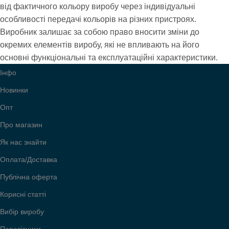
РОЗМІР
РОЗМІР
від фактичного кольору виробу через індивідуальні
S (50-55 см)
S (50-55 см)
особливості передачі кольорів на різних пристроях.
Виробник залишає за собою право вносити зміни до
БРЕНД
БРЕНД
Coverbag
Coverbag
окремих елементів виробу, які не впливають на його
основні функціональні та експлуатаційні характеристики.
УСІ МОДЕЛІ
УСІ МОДЕЛІ
Інфо
0320
0320
Новинки
Опт
Про магазин
Як нас знайти
Оплата/Доставка
Публічна оферта
Корисні статті
Вибір виробу