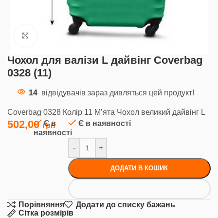
Клацніть, щоб збільшити
Чохол для валізи L дайвінг Coverbag
0328 (11)
14
відвідувачів зараз дивляться цей продукт!
Coverbag 0328 Колір 11 М’ята Чохол великий дайвінг L
502,00
Є в
Є в наявності
наявності
-
+
ДОДАТИ В КОШИК
Порівняння
Додати до списку бажань
Сітка розмірів