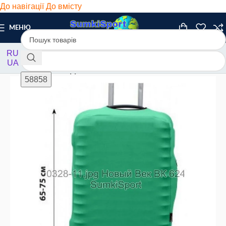
До навігації
До вмісту
МЕНЮ
RU
UA
Головна
/
Чохли
/
Дайвінг