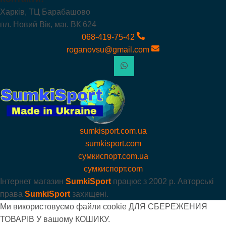
Харків, ТЦ Барабашово
пл. Новий Вік, маг. ВК 624
068-419-75-42
roganovsu@gmail.com
sumkisport.com.ua
sumkisport.com
сумкиспорт.com.ua
сумкиспорт.com
Інтернет магазин
SumkiSport
працює з
2002 р. Авторські
права
SumkiSport
захищені.
Ми використовуємо файли cookie ДЛЯ СБЕРЕЖЕНИЯ
ТОВАРІВ У вашому КОШИКУ.