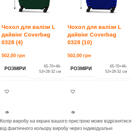
Чохол для валізи L
Чохол для валізи L
дайвінг Coverbag
дайвінг Coverbag
0328 (4)
0328 (10)
502,00
502,00
65-70×46-
65-70×46-
РОЗМІРИ
РОЗМІРИ
53×28-32 см
53×28-32 см
ВАГА
ВАГА
0.2 кг
0.2 кг
КОЛІР
КОЛІР
4 Т/зелений
10 Електрик
Колір виробу на екрані вашого пристрою може відрізнятися
РОЗМІР
РОЗМІР
від фактичного кольору виробу через індивідуальні
L (65-75 см)
L (65-75 см)