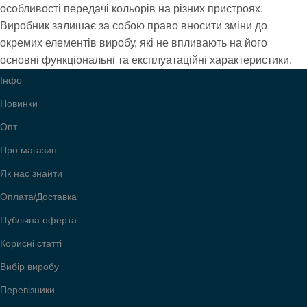
особливості передачі кольорів на різних пристроях.
Виробник залишає за собою право вносити зміни до
БРЕНД
БРЕНД
Coverbag
Coverbag
окремих елементів виробу, які не впливають на його
основні функціональні та експлуатаційні характеристики.
УСІ МОДЕЛІ
УСІ МОДЕЛІ
Інфо
0328
0328
Новинки
Опт
Про магазин
Як нас знайти
Оплата/Доставка
Публічна оферта
Корисні статті
Вибір виробу
Перевізники