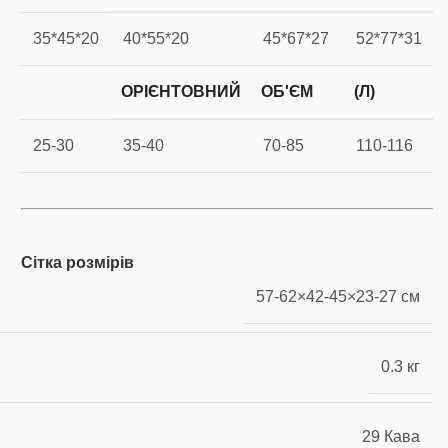
35*45*20
40*55*20
45*67*27
52*77*31
ОРІЄНТОВНИЙ
ОБ'ЄМ
(Л)
25-30
35-40
70-85
110-116
Сітка розмірів
57-62×42-45×23-27 см
0.3 кг
29 Кава