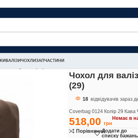
МКИ
ВАЛІЗИ
ЧОХЛИ
ЗАПЧАСТИНИ
Coverbag 0124 (29)
Чохол для валі
(29)
18
відвідувачів зараз д
Coverbag 0124 Колір 29 Кава 
518,00
Немає в н
Додати до
Порівняння
списку бажан