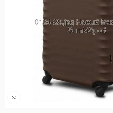
Клацніть, щоб збільшити