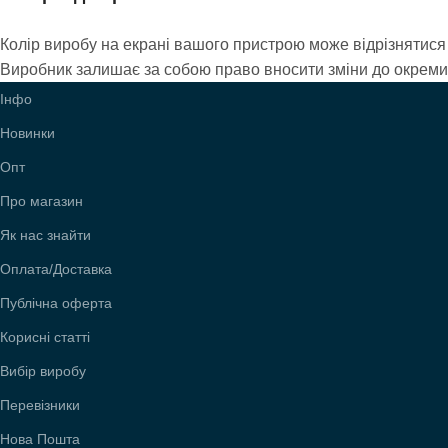
Колір виробу на екрані вашого пристрою може відрізнятися 
Виробник залишає за собою право вносити зміни до окремих 
Інфо
Новинки
Опт
Про магазин
Як нас знайти
Оплата/Доставка
Публічна оферта
Корисні статті
Вибір виробу
Перевізники
Нова Пошта