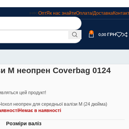
Опт
Як нас знайти
Оплата/Доставка
Контак
ІНФО
0
0,00
зи M неопрен Coverbag 0124
ивляться цей продукт!
Чохол неопрен для середньої валізи M (24 дюйма)
аявності
Немає в наявності
Розміри валіз
ь