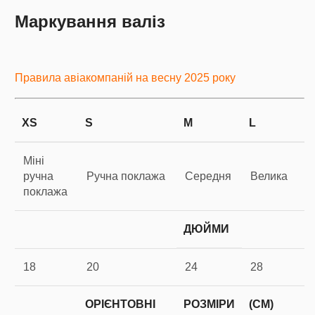
Маркування валіз
Правила авіакомпаній на весну 2025 року
XS
S
M
L
Міні
ручна
Ручна поклажа
Середня
Велика
поклажа
ДЮЙМИ
18
20
24
28
ОРІЄНТОВНІ
РОЗМІРИ
(СМ)