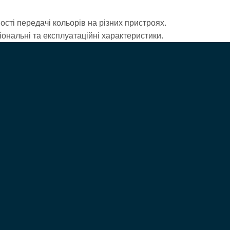
сті передачі кольорів на різних пристроях.
ональні та експлуатаційні характеристики.