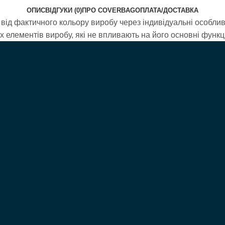
ОПИС
ВІДГУКИ (0)
ПРО COVERBAG
ОПЛАТА/ДОСТАВКА
від фактичного кольору виробу через індивідуальні особливо
елементів виробу, які не впливають на його основні функці