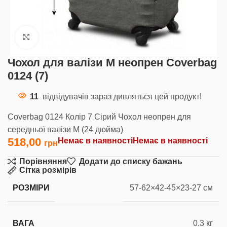
Клацніть, щоб збільшити
Чохол для валізи M неопрен Coverbag
0124 (7)
11
відвідувачів зараз дивляться цей продукт!
Coverbag 0124 Колір 7 Сірий Чохол неопрен для
середньої валізи M (24 дюйма)
518,00
Немає в наявності
Немає в наявності
Порівняння
Додати до списку бажань
Сітка розмірів
РОЗМІРИ
57-62×42-45×23-27 см
ВАГА
0.3 кг