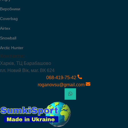
Виробники
Coverbag
Airtex
Snowball
Arctic Hunter
Контакти:
Харків, ТЦ Барабашово
пл. Новий Вік, маг. ВК 624
068-419-75-42
roganovsu@gmail.com