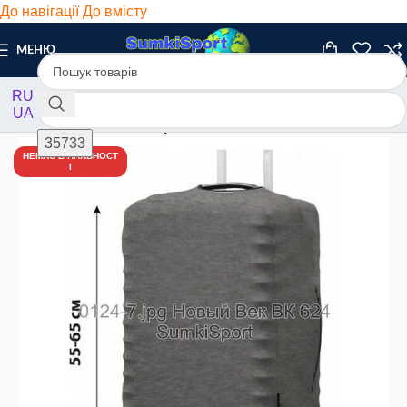
До навігації
До вмісту
МЕНЮ
RU
UA
Головна
/
Чохли
/
Неопрен
НЕМАЄ В НАЯВНОСТ
І