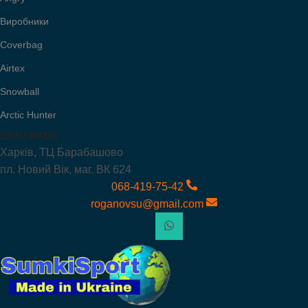
Виробники
Coverbag
Airtex
Snowball
Arctic Hunter
Контакти:
Харків, ТЦ Барабашово
пл. Новий Вік, маг. ВК 624
068-419-75-42
roganovsu@gmail.com