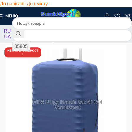
До навігації
До вмісту
МЕНЮ
RU
UA
Головна
/
Чохли
/
Неопрен
НЕМАЄ В НАЯВНОСТ
І