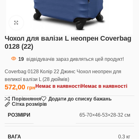
Клацніть, щоб збільшити
Чохол для валізи L неопрен Coverbag
0128 (22)
19
відвідувачів зараз дивляться цей продукт!
Coverbag 0128 Колір 22 Джинс Чохол неопрен для
великої валізи L (28 дюймів)
572,00
Немає в наявності
Немає в наявності
Порівняння
Додати до списку бажань
Сітка розмірів
РОЗМІРИ
65-70×46-53×28-32 см
ВАГА
0.3 кг