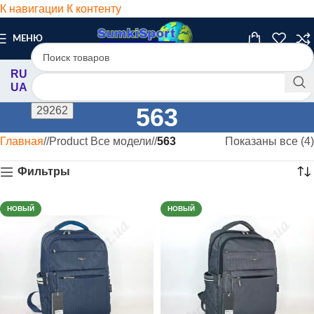
К навигации
К контенту
МЕНЮ
RU
UA
563
Главная
/
Product Все модели
/
563
Показаны все (4)
Фильтры
НОВЫЙ
НОВЫЙ