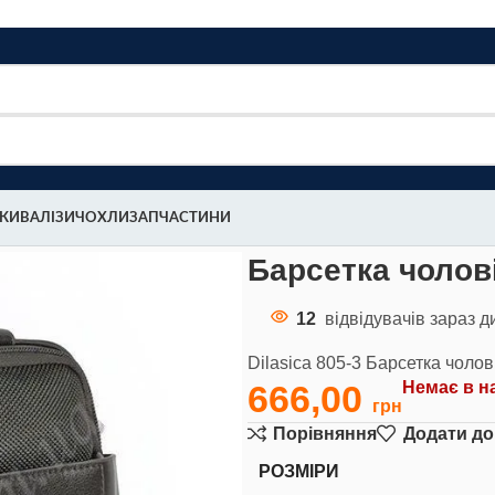
МКИ
ВАЛІЗИ
ЧОХЛИ
ЗАПЧАСТИНИ
а Dilasica 805-3
Барсетка чолові
12
відвідувачів зараз д
Dilasica 805-3 Барсетка чолов
666,00
Немає в н
Порівняння
Додати до
РОЗМІРИ