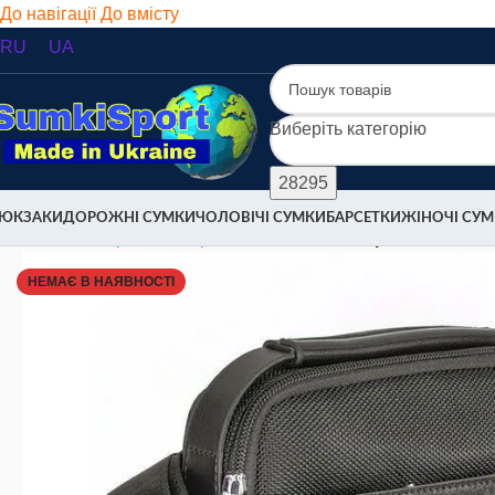
До навігації
До вмісту
RU
UA
Виберіть категорію
ЮКЗАКИ
ДОРОЖНІ СУМКИ
ЧОЛОВІЧІ СУМКИ
БАРСЕТКИ
ЖІНОЧІ СУ
Головна
/
Барсетки
/
Барсетки текстильні
/
Барсетка чоловіч
НЕМАЄ В НАЯВНОСТІ