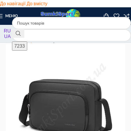
До навігації
До вмісту
МЕНЮ
RU
UA
Головна
/
Барсетки
/
Барсетки текстильні