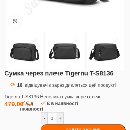
Клацніть, щоб збільшити
Сумка через плече Tigernu T-S8136
16
відвідувачів зараз дивляться цей продукт!
Tigernu T-S8136 Невелика сумка через плече
479,00
Є в
Є в наявності
наявності
-
+