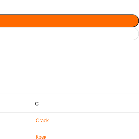
С
Crack
Крек