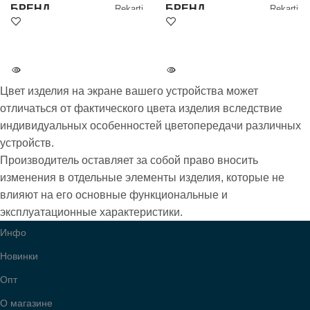
БРЕНД
БРЕНД
Rekarti
Rekarti
НАЛИЧИЕ
НАЛИЧИЕ
Под заказ
Под заказ
Цвет изделия на экране вашего устройства может
Бесплатная
Бесплатная
отличаться от фактического цвета изделия вследствие
АКЦИЯ
АКЦИЯ
доставка при
доставка при
оплате на карту
оплате на карту
индивидуальных особенностей цветопередачи различных
устройств.
Производитель оставляет за собой право вносить
ВСЕ МОДЕЛИ
ВСЕ МОДЕЛИ
5115
5115
изменения в отдельные элементы изделия, которые не
влияют на его основные функциональные и
эксплуатационные характеристики.
Инфо
Новинки
Опт
О магазине