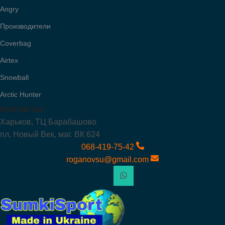
Angry
Производители
Coverbag
Airtex
Snowball
Arctic Hunter
Контакты:
Харьков, ТЦ Барабашово
пл. Новый Век, маг. ВК 624
068-419-75-42
roganovsu@gmail.com