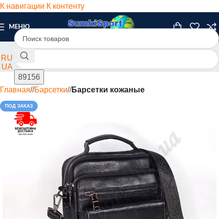
К навигации
К контенту
МЕНЮ
RU
UA
Главная
/
Барсетки
/
Барсетки кожаные
ПОД ЗАКАЗ