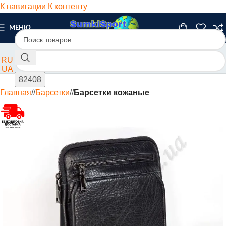
К навигации
К контенту
МЕНЮ
RU
UA
Главная
/
Барсетки
/
Барсетки кожаные