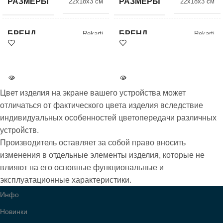
РАЗМЕРЫ
РАЗМЕРЫ
22x18x3 см
22x18x3 см
БРЕНД
БРЕНД
Rekarti
Rekarti
Бесплатная
Бесплатная
АКЦИЯ
АКЦИЯ
доставка при
доставка при
оплате на карту
оплате на карту
Цвет изделия на экране вашего устройства может
отличаться от фактического цвета изделия вследствие
ВСЕ МОДЕЛИ
ВСЕ МОДЕЛИ
212
212
индивидуальных особенностей цветопередачи различных
устройств.
Производитель оставляет за собой право вносить
изменения в отдельные элементы изделия, которые не
влияют на его основные функциональные и
эксплуатационные характеристики.
Инфо
Новинки