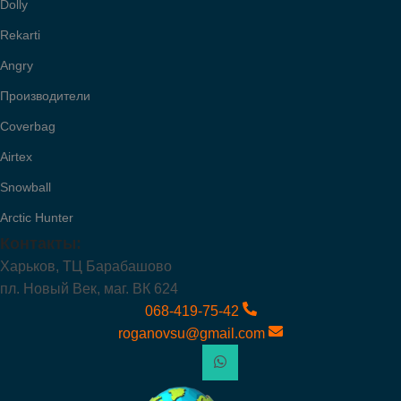
Dolly
Rekarti
Angry
Производители
Coverbag
Airtex
Snowball
Arctic Hunter
Контакты:
Харьков, ТЦ Барабашово
пл. Новый Век, маг. ВК 624
068-419-75-42
roganovsu@gmail.com