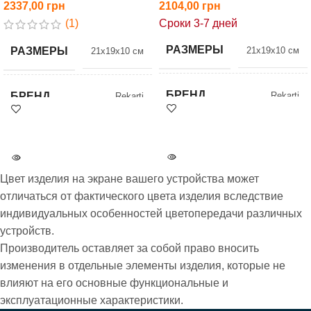
2337,00
2104,00
(1)
Сроки 3-7 дней
РАЗМЕРЫ
РАЗМЕРЫ
21x19x10 см
21x19x10 см
БРЕНД
БРЕНД
Rekarti
Rekarti
НАЛИЧИЕ
Бесплатная
Под заказ
АКЦИЯ
доставка при
оплате на карту
Цвет изделия на экране вашего устройства может
Бесплатная
отличаться от фактического цвета изделия вследствие
АКЦИЯ
доставка при
ВСЕ МОДЕЛИ
5215
оплате на карту
индивидуальных особенностей цветопередачи различных
устройств.
Производитель оставляет за собой право вносить
ВСЕ МОДЕЛИ
5215
изменения в отдельные элементы изделия, которые не
влияют на его основные функциональные и
эксплуатационные характеристики.