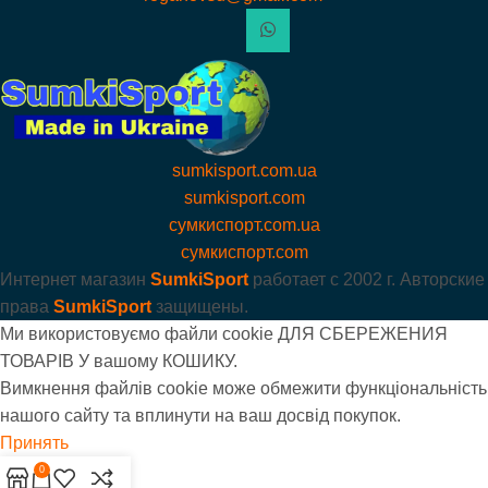
sumkisport.com.ua
sumkisport.com
сумкиспорт.com.ua
сумкиспорт.com
Интернет магазин
SumkiSport
работает с
2002 г. Авторские
права
SumkiSport
защищены.
Ми використовуємо файли cookie ДЛЯ СБЕРЕЖЕНИЯ
ТОВАРІВ У вашому КОШИКУ.
Вимкнення файлів cookie може обмежити функціональність
нашого сайту та вплинути на ваш досвід покупок.
Принять
0