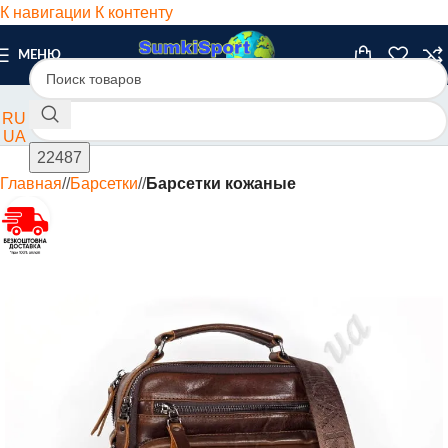
К навигации
К контенту
МЕНЮ
RU
UA
Главная
/
Барсетки
/
Барсетки кожаные