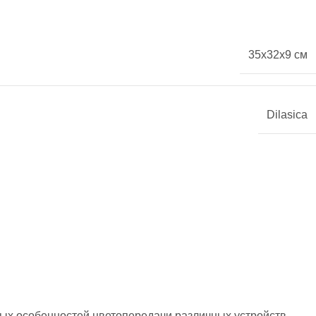
35x32x9 см
Dilasica
ных особенностей цветопередачи различных устройств.