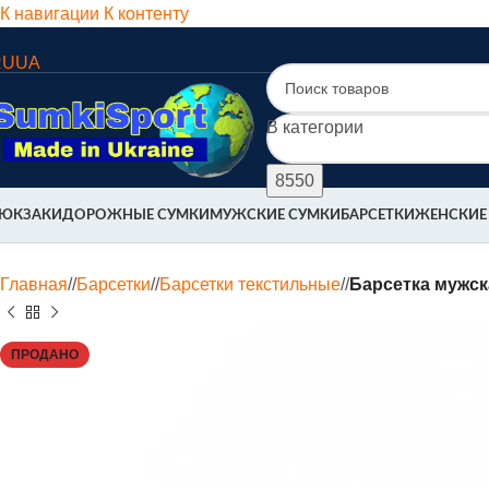
К навигации
К контенту
RU
UA
В категории
ЮКЗАКИ
ДОРОЖНЫЕ СУМКИ
МУЖСКИЕ СУМКИ
БАРСЕТКИ
ЖЕНСКИЕ
Главная
/
Барсетки
/
Барсетки текстильные
/
Барсетка мужска
ПРОДАНО