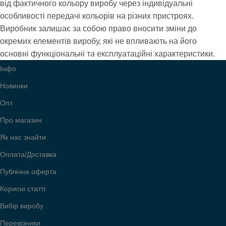
від фактичного кольору виробу через індивідуальні
особливості передачі кольорів на різних пристроях.
Виробник залишає за собою право вносити зміни до
окремих елементів виробу, які не впливають на його
основні функціональні та експлуатаційні характеристики.
Інфо
Новинки
Опт
Про магазин
Як нас знайти
Оплата/Доставка
Публічна оферта
Корисні статті
Вибір виробу
Перевізники