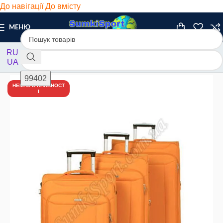
До навігації
До вмісту
МЕНЮ
RU
UA
Головна
/
Валізи
/
Текстиль
НЕМАЄ В НАЯВНОСТ
І