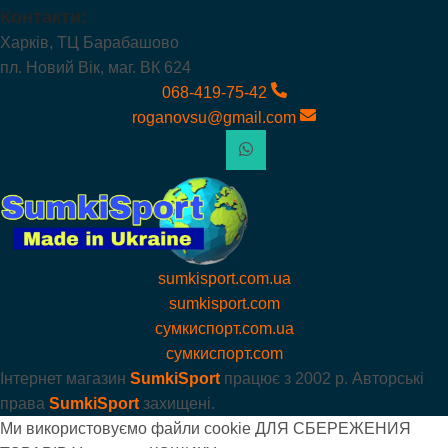
Контакти:
Харків, ТЦ Барабашово
пл. Новий Вік, маг. ВК 624
068-419-75-42
roganovsu@gmail.com
sumkisport.com.ua
sumkisport.com
сумкиспорт.com.ua
сумкиспорт.com
Інтернет магазин
SumkiSport
працює з
2002 р. Авторські
права
SumkiSport
захищені.
Ми використовуємо файли cookie ДЛЯ СБЕРЕЖЕНИЯ