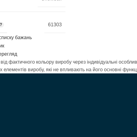
61303
списку бажань
ик
ерегляд
від фактичного кольору виробу через індивідуальні особливо
елементів виробу, які не впливають на його основні функці