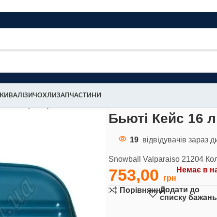
МКИ
ВАЛІЗИ
ЧОХЛИ
ЗАПЧАСТИНИ
 21204 (1003)
Бьюті Кейс 16 л
19
відвідувачів зараз д
Snowball Valparaiso 21204 Ко
753,00
Немає в н
Додати до
Порівняння
списку бажан