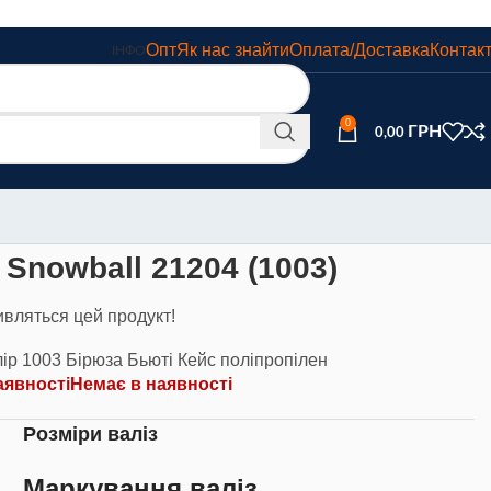
Опт
Як нас знайти
Оплата/Доставка
Контак
ІНФО
0
0,00
 Snowball 21204 (1003)
ивляться цей продукт!
лір 1003 Бірюза Бьюті Кейс поліпропілен
аявності
Немає в наявності
Розміри валіз
ь
Маркування валіз