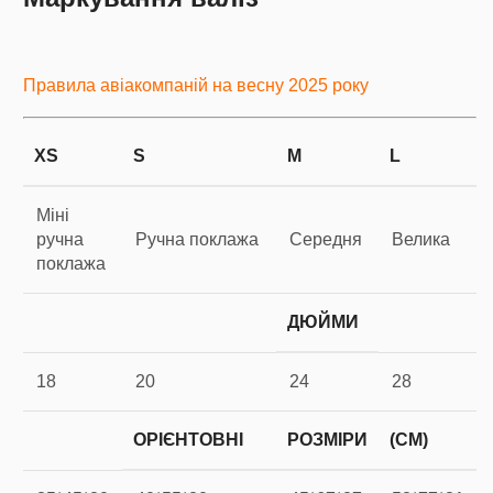
Правила авіакомпаній на весну 2025 року
XS
S
M
L
Міні
ручна
Ручна поклажа
Середня
Велика
поклажа
ДЮЙМИ
18
20
24
28
ОРІЄНТОВНІ
РОЗМІРИ
(СМ)