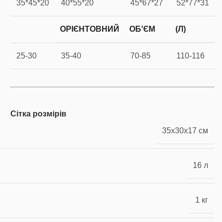
35*45*20
40*55*20
45*67*27
52*77*31
ОРІЄНТОВНИЙ
ОБ'ЄМ
(Л)
25-30
35-40
70-85
110-116
Сітка розмірів
35x30x17 см
16 л
1 кг