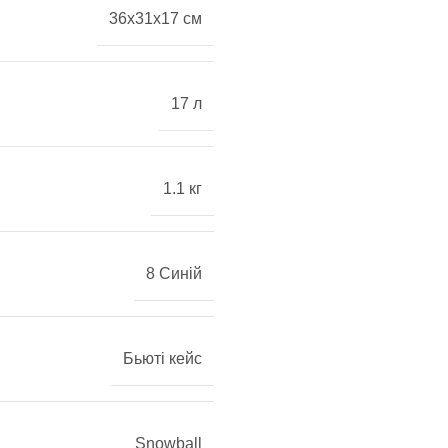
36x31x17 см
17 л
1.1 кг
8 Синій
Бьюті кейс
Snowball