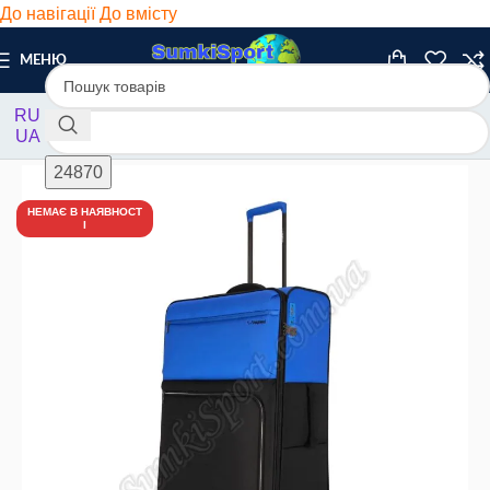
До навігації
До вмісту
МЕНЮ
RU
UA
Головна
/
Валізи
/
Текстиль
-7%
НЕМАЄ В НАЯВНОСТ
І