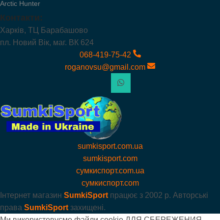
Arctic Hunter
Контакти:
Харків, ТЦ Барабашово
пл. Новий Вік, маг. ВК 624
068-419-75-42
roganovsu@gmail.com
sumkisport.com.ua
sumkisport.com
сумкиспорт.com.ua
сумкиспорт.com
Інтернет магазин
SumkiSport
працює з
2002 р. Авторські
права
SumkiSport
захищені.
Ми використовуємо файли cookie ДЛЯ СБЕРЕЖЕНИЯ