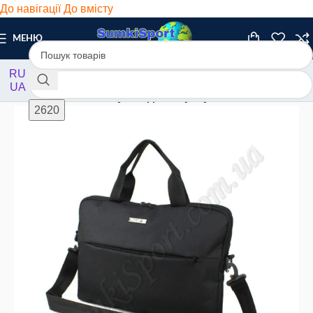
До навігації
До вмісту
МЕНЮ
RU
UA
Головна
/
Чоловічі
/
Сумки для ноутбука