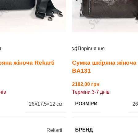
я
Порівняння
яна жіноча Rekarti
Сумка шкіряна жіноча 
ВA131
2182,00
нів
Терміни 3-7 днів
РОЗМІРИ
26×17.5×12 см
26
БРЕНД
Rekarti