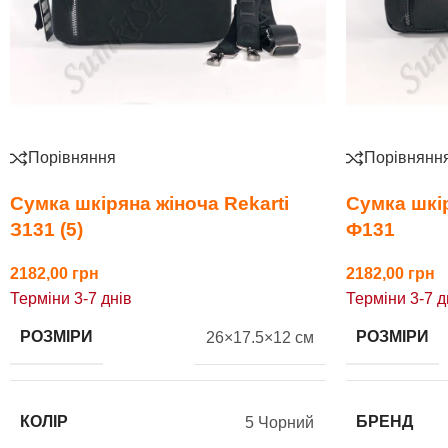
Порівняння
Порівнянн
Сумка шкіряна жіноча Rekarti
Сумка шкір
З131 (5)
Ф131
2182,00
2182,00
Терміни 3-7 днів
Терміни 3-7 д
РОЗМІРИ
РОЗМІРИ
26×17.5×12 см
КОЛІР
БРЕНД
5 Чорний