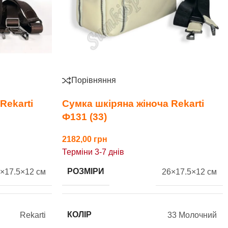
Порівняння
Rekarti
Сумка шкіряна жіноча Rekarti
Ф131 (33)
2182,00
Терміни 3-7 днів
РОЗМІРИ
×17.5×12 см
26×17.5×12 см
КОЛІР
Rekarti
33 Молочний