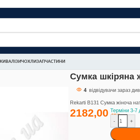
МКИ
ВАЛІЗИ
ЧОХЛИ
ЗАПЧАСТИНИ
karti В131
Сумка шкіряна ж
4
відвідувачи зараз див
Rekarti В131 Сумка жіноча н
2182,00
Терміни 3-7 
-
+