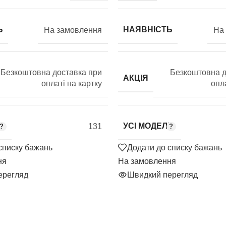
Ь
НАЯВНІСТЬ
На замовлення
На
Безкоштовна доставка при
Безкоштовна д
АКЦІЯ
оплаті на картку
опла
УСІ МОДЕЛІ
131
списку бажань
Додати до списку бажань
ня
На замовлення
ерегляд
Швидкий перегляд