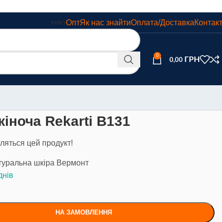
Опт
Як нас знайти
Оплата/Доставка
Контак
ІНФО
0
0,00
іноча Rekarti В131
ляться цей продукт!
атуральна шкіра Вермонт
днів
НА ЗАМОВЛЕННЯ