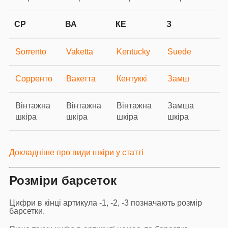
СР
ВА
КЕ
З
Sorrento
Vaketta
Kentucky
Suede
Сорренто
Вакетта
Кентуккі
Замш
Вінтажна
Вінтажна
Вінтажна
Замша
шкіра
шкіра
шкіра
шкіра
Докладніше про види шкіри у статті
Розміри барсеток
Цифри в кінці артикула -1, -2, -3 позначають розмір
барсетки.