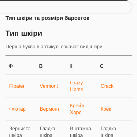
Тип шкіри та розміри барсеток
Тип шкіри
Перша буква в артикулі означає вид шкіри
Ф
В
К
С
Crazy
Floater
Vermont
Crack
Horse
Крейзі
Флотар
Вермонт
Крек
Хорс
Зерниста
Гладка
Вінтажна
Гладка
шкіра
шкіра
шкіра
шкіра