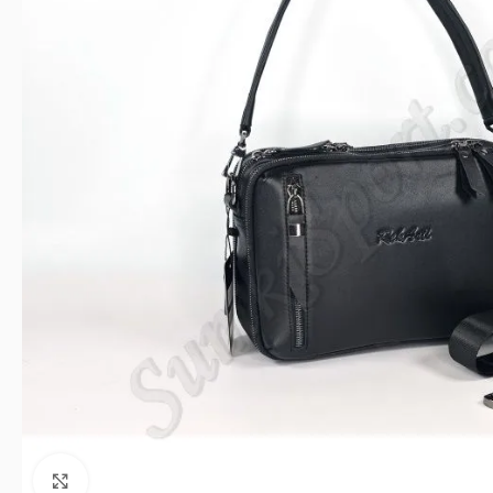
Клацніть, щоб збільшити